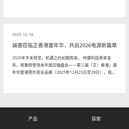
东莞市外商投资企业协会联合主办，并…
2025-12-10
诚邀莅临正香港嘉年华，共启2026电源新篇章
2025年岁末将至，机遇之约如期而来。​ 仲康科技荣幸宣
布，将重磅登场本年度压轴盛会——第三届「正！香港」嘉
年华暨港莞外贸名品展（2025年12月23日至29日）。我们
诚挚邀请各位合作伙伴、业界同仁与…
产品
探索