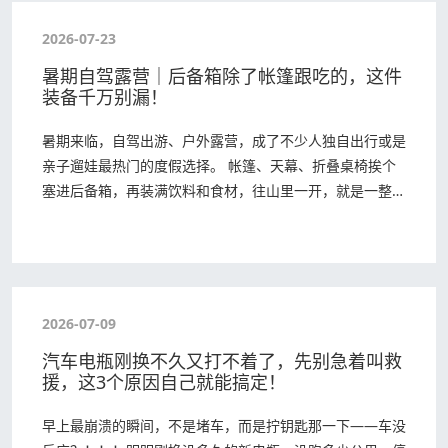
2026-07-23
暑期自驾露营｜后备箱除了帐篷跟吃的，这件
装备千万别漏！
暑期来临，自驾出游、户外露营，成了不少人独自出行或是
亲子遛娃最热门的度假选择。 帐篷、天幕、折叠桌椅挨个
塞进后备箱，再装满饮料和食材，往山里一开，就是一整个
周末的松弛。 但不少人都踩过同款坑：营地玩了…
2026-07-09
汽车电瓶刚换不久又打不着了，先别急着叫救
援，这3个原因自己就能搞定！
早上最崩溃的瞬间，不是堵车，而是拧钥匙那一下——车没