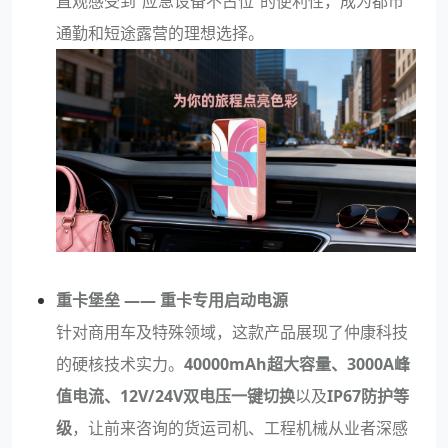
直观感受到“应急设备不占位”的便利性，成为都市
通勤和短途露营的理想选择。
重卡堡垒 —— 重卡专用启动电源
针对商用车及特殊领域，这款产品展现了仲康科技
的硬核技术实力。
40000mAh超大容量、3000A峰
值电流、12V/24V双电压一键切换
以及
IP67防护等
级
，让前来咨询的货运司机、工程机械从业者深感