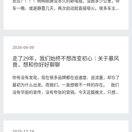
反应？！！！明明刚换没多久的新电瓶，没跑多少公里，停
车一晚、或是静置几天，再次启动就直接哑火。很多车主遇
到这种情况都很困惑：新电瓶怎么会频繁亏电？汽…
2026-06-09
走了29年，我们始终不想改变初心｜关于暴风
兽，想和你好好聊聊
你有没有发现，现在很多品牌都在追速度、追流量，却忘了
最初为什么出发。而我们，一直想做不一样的存在。 我们
没有华丽的宣传，没有夸张的营销。今天这篇推文，只想坦
诚地告诉你：暴风兽，是谁，为谁…
2025-12-18