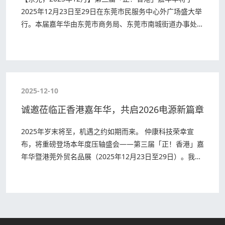
2025年12月23日至29日在东莞市民服务中心外广场盛大举
行。本届嘉年华由东莞市商务局、东莞市南城街道办事处及
东莞市外商投资企业协会联合主办，并…
2025-12-10
诚邀莅临正香港嘉年华，共启2026电源新篇章
2025年岁末将至，机遇之约如期而来。​ 仲康科技荣幸宣
布，将重磅登场本年度压轴盛会——第三届「正！香港」嘉
年华暨港莞外贸名品展（2025年12月23日至29日）。我们
诚挚邀请各位合作伙伴、业界同仁与…