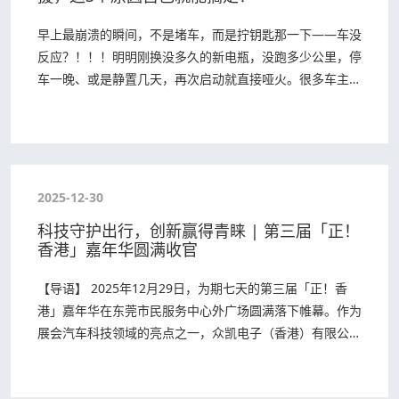
早上最崩溃的瞬间，不是堵车，而是拧钥匙那一下——车没
反应？！！！明明刚换没多久的新电瓶，没跑多少公里，停
车一晚、或是静置几天，再次启动就直接哑火。很多车主遇
到这种情况都很困惑：新电瓶怎么会频繁亏电？汽…
2025-12-30
科技守护出行，创新赢得青睐 | 第三届「正！
香港」嘉年华圆满收官
【导语】 2025年12月29日，为期七天的第三届「正！香
港」嘉年华在东莞市民服务中心外广场圆满落下帷幕。作为
展会汽车科技领域的亮点之一，众凯电子（香港）有限公司
（旗下制造实体：东莞市仲康电子科技有限…