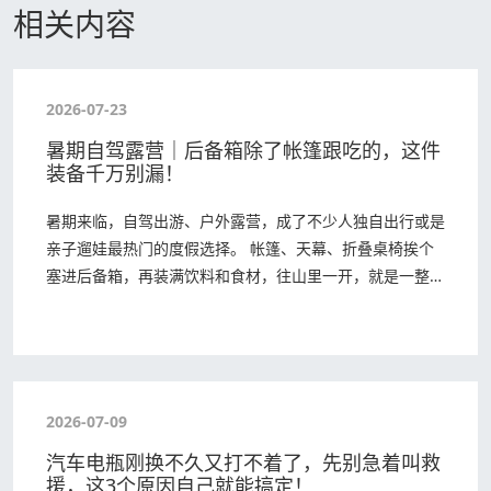
相关内容
2026-07-23
暑期自驾露营｜后备箱除了帐篷跟吃的，这件
装备千万别漏！
暑期来临，自驾出游、户外露营，成了不少人独自出行或是
亲子遛娃最热门的度假选择。 帐篷、天幕、折叠桌椅挨个
塞进后备箱，再装满饮料和食材，往山里一开，就是一整个
周末的松弛。 但不少人都踩过同款坑：营地玩了…
2026-07-09
汽车电瓶刚换不久又打不着了，先别急着叫救
援，这3个原因自己就能搞定！